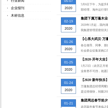
行业新闻
05-07
5月6日下午，为提
2020
企业报刊
部经理、海外运行管
木材信息
集团下属万蓬木业
02-19
2020年1月起，
2020
我集团管理层密切关
【心系大武汉·万
01-26
各位领导、同事、朋
2020
社会群众征集采购口
【2020·开年大
01-25
1月25日（农历正月
2020
业务势不可挡，祝愿
【2020·新年快
01-24
万蓬集团总经理周耀
2020
是过得很快，转眼20
集团周总春节前夕
01-21
农历鼠年春节来临之