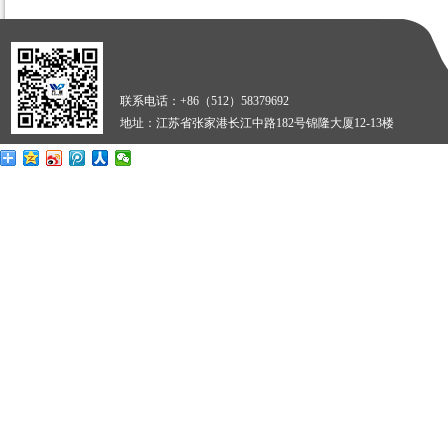
联系电话：+86（512）58379692
地址：江苏省张家港长江中路182号锦隆大厦12-13楼