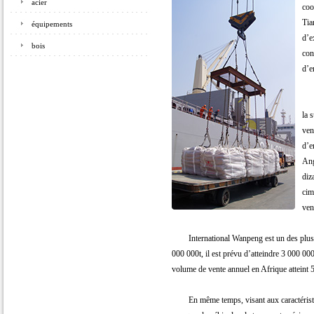
acier
coo
Tia
équipements
d’e
bois
con
d’e
En 
la 
ven
d’e
Ang
diz
cim
ven
International Wanpeng est un des plus gra
000 000t, il est prévu d’atteindre 3 000 000
volume de vente annuel en Afrique atteint 
En même temps, visant aux caractéristiqu